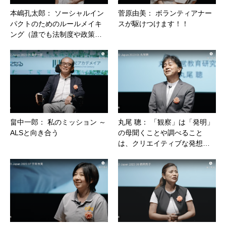
本嶋孔太郎： ソーシャルイン
菅原由美： ボランティアナー
パクトのためのルールメイキ
スが駆けつけます！！
ング（誰でも法制度や政策…
畠中一郎： 私のミッション ～
丸尾 聰： 「観察」は「発明」
ALSと向き合う
の母聞くことや調べること
は、クリエイティブな発想…