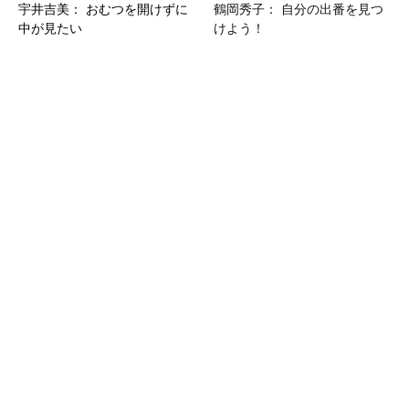
宇井吉美： おむつを開けずに
鶴岡秀子： 自分の出番を見つ
中が見たい
けよう！
佐藤伸彦： わたしは「ものが
前田圭介： 老年栄養という健
たり」で、できている
康問題に目を向けよう
大高美和： すべてのいのちを