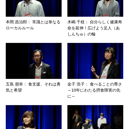
本間 昌治郎： 常識とは単なる
木嶋 千枝： 自分らしく健康寿
ローカルルール
命を延伸！広げよう足人（あ
しんちゅ）の輪
五島 朋幸： 食支援、それは勇
金子 浩子： 食べることの尊さ
気と希望
～10年にわたる摂食障害の先
に～