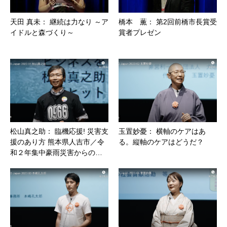
天田 真未： 継続は力なり ～ア
橋本 薫： 第2回前橋市長賞受
イドルと森づくり～
賞者プレゼン
松山真之助： 臨機応援! 災害支
玉置妙憂： 横軸のケアはあ
援のあり方 熊本県人吉市／令
る。縦軸のケアはどうだ？
和２年集中豪雨災害からの…