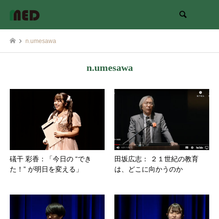
検索
n.umesawa
n.umesawa
礒干 彩香：「今日の “でき
田坂広志： ２１世紀の教育
た！” が明日を変える」
は、どこに向かうのか