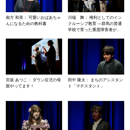
南方 和美： 可愛いおばあちゃ
川端 舞： 権利としてのイン
んになるための教科書
クルーシブ教育 ―群馬の普通
学校で育った重度障害者が…
宮坂 あつこ： ダウン症児の母
田中 隆太： まちのアシスタン
親やってます！
ト「マチスタント」