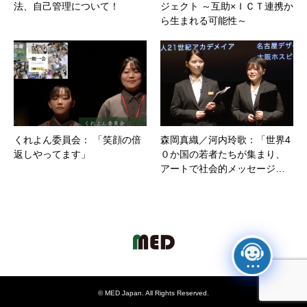
法、自己管理について！
ジェクト ～互助×ＩＣＴ連携か
ら生まれる可能性～
くれよん委員会： 「笑顔の倍
森岡真織／河内玲歌：「世界4
返しやってます」
０か国の若者たちが集まり、
アートで社会的メッセージ…
©
MED Japan
. All Rights Reserved.