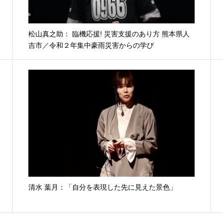
松山真之助： 臨機応援! 災害支援のあり方 熊本県人
吉市／令和２年集中豪雨災害からの学び
清水 葉月：「自分を表現した先に見えた景色」