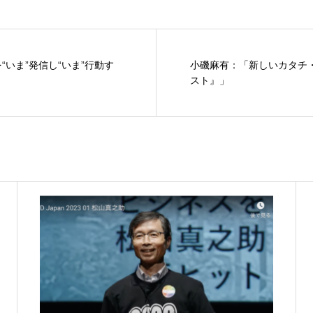
“いま”発信し“いま”行動す
小磯麻有：「新しいカタチ
スト』」