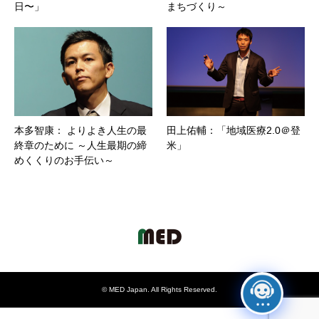
日〜」
まちづくり～
本多智康： よりよき人生の最
田上佑輔：「地域医療2.0＠登
終章のために ～人生最期の締
米」
めくくりのお手伝い～
©
MED Japan
. All Rights Reserved.