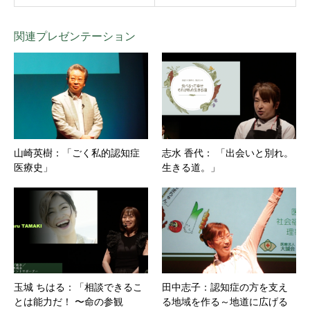
関連プレゼンテーション
山崎英樹：「ごく私的認知症
志水 香代： 「出会いと別れ。
医療史」
生きる道。」
玉城 ちはる：「相談できるこ
田中志子：認知症の方を支え
とは能力だ！ 〜命の参観
る地域を作る～地道に広げる