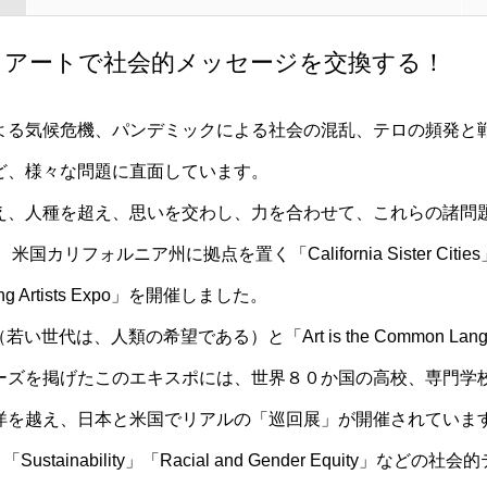
、アートで社会的メッセージを交換する！
よる気候危機、パンデミックによる社会の混乱、テロの頻発と
ど、様々な問題に直面しています。
え、人種を超え、思いを交わし、力を合わせて、これらの諸問
リフォルニア州に拠点を置く「California Sister Ci
ng Artists Expo」を開催しました。
manity」（若い世代は、人類の希望である）と「Art is the Common La
ーズを掲げたこのエキスポには、世界８０か国の高校、専門学
洋を越え、日本と米国でリアルの「巡回展」が開催されていま
ustainability」「Racial and Gender Equit