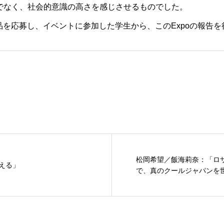
でなく、社会的意識の高さを感じさせるものでした。
sts Expo」に作品を応募し、イベントに参加した学生から、このExpoの報
松岡希望／飯海莉奈：「ロ
える」
で、真のクールジャパンを