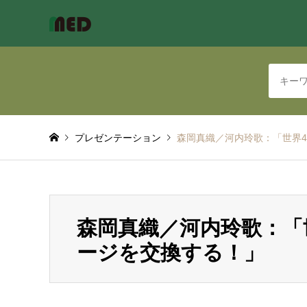
プレゼンテーション
森岡真織／河内玲歌：「世界
森岡真織／河内玲歌：「
ージを交換する！」