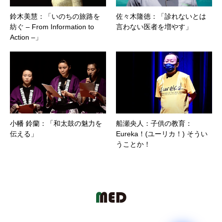
鈴木美慧：「いのちの旅路を
佐々木隆徳：「診れないとは
紡ぐ – From Information to
言わない医者を増やす」
Action –」
小幡 鈴蘭：「和太鼓の魅力を
船瀬央人：子供の教育：
伝える」
Eureka！(ユーリカ！) そうい
うことか！