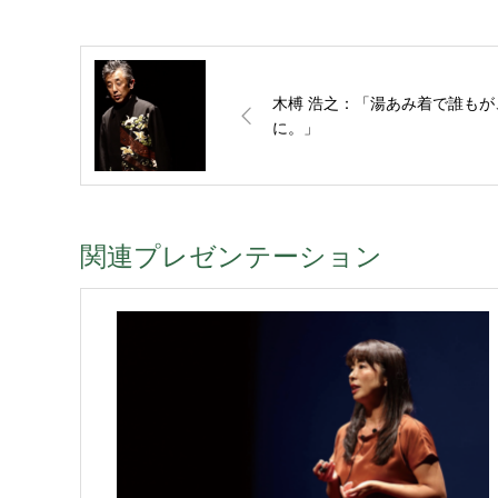
木榑 浩之：「湯あみ着で誰も
に。」
関連プレゼンテーション