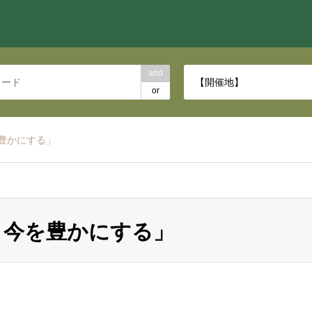
and
【開催地】
or
豊かにする」
、今を豊かにする」