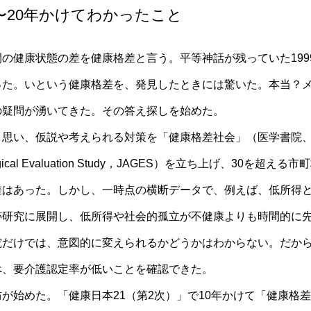
〜20年かけてわかったこと
の健康状態の差を健康格差と言う。平等神話が残っていた199
った。いという健康格差を、発見したときには驚いた。本当？
の疑問が湧いてきた。その答え探しを始めた。
思い、仮説や考えられる対策を「健康格差社会」（医学書院、2
ogical Evaluation Study，JAGES）を立ち上げ、30
差はあった。しかし、一時点の横断データで、例えば、低所得
跡研究に展開し、低所得や社会的孤立が不健康よりも時間的に
究だけでは、意図的に変えられるかどうかはわからない。だか
べ、要介護認定率が低いことを確認できた。
が始めた。「健康日本21（第2次）」で10年かけて「健康格