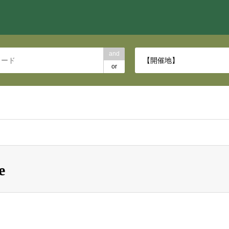
and
【開催地】
or
e