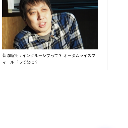
菅原睦実：インクルーシブって？ オータムライスフ
ィールドってなに？