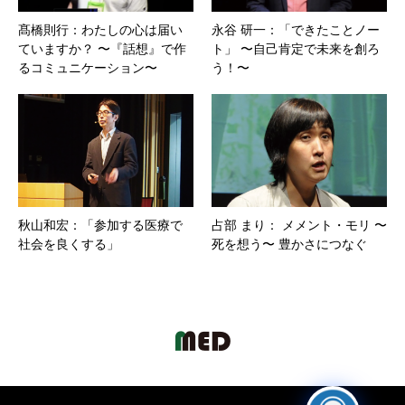
髙橋則行：わたしの心は届い
永谷 研一：「できたことノー
ていますか？ 〜『話想』で作
ト」 〜自己肯定で未来を創ろ
るコミュニケーション〜
う！〜
秋山和宏：「参加する医療で
占部 まり： メメント・モリ 〜
社会を良くする」
死を想う〜 豊かさにつなぐ