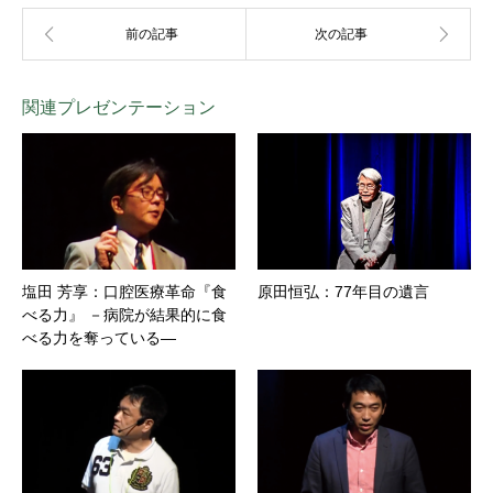
関連プレゼンテーション
塩田 芳享：口腔医療革命『食
原田恒弘：77年目の遺言
べる力』 －病院が結果的に食
べる力を奪っている―