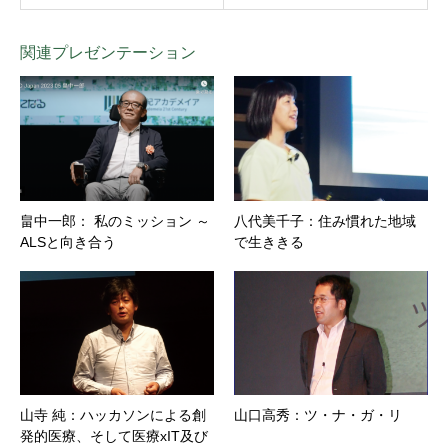
関連プレゼンテーション
畠中一郎： 私のミッション ～
八代美千子：住み慣れた地域
ALSと向き合う
で生ききる
山寺 純：ハッカソンによる創
山口高秀：ツ・ナ・ガ・リ
発的医療、そして医療xIT及び