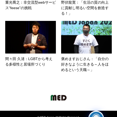
重光喬之：非交流型webサービ
野伏龍寛：「生活の質の向上
ス“feese”の挑戦
に貢献し明るい空間を創造す
る！」
間々田 久渚：LGBTから考え
褒めますおじさん：「自分の
る多様性と居場所づくり
好きなように生きる～人をほ
めるという天職～」