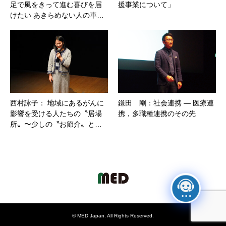
足で風をきって進む喜びを届
援事業について」
けたい あきらめない人の車…
西村詠子： 地域にあるがんに
鎌田 剛：社会連携 ― 医療連
影響を受ける人たちの〝居場
携，多職種連携のその先
所〟〜少しの〝お節介〟と…
©
MED Japan
. All Rights Reserved.