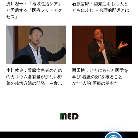
浅川澄一：「地域包括ケア」
石原哲郎：認知症をもつ人と
と矛盾する「医療フリーアク
ともに歩む ～合理的配慮とは
セス」
小川敦史：腎臓病患者のため
西田博：ともにもっと医学を
のカリウム含有量が少ない野
学び”看護の殻”を破ること
菜の栽培方法の開発 ～食…
が”全人的”医療の基本だ